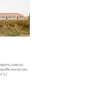
uspens, juste au-
ouffle ancien qui
"(..)