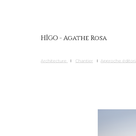
Je vous invite à me contacter af
HÎGO - Agathe Rosa
Architecture
I
Chantier
I
Approche éditori