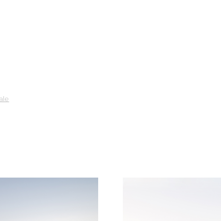
HÎGO I Agathe Rosa
Photographie d'architecture & Approche éditoriale
×
in que l'on puisse discuter de vos besoins et explorer ensemble si
Je serai ravie d'échanger avec vous !
contact(@)agatherosa.com
+33 06 37 86 66 35
ale
Vous pouvez également me retrouver sur
Instagram : @higo.agatherosa